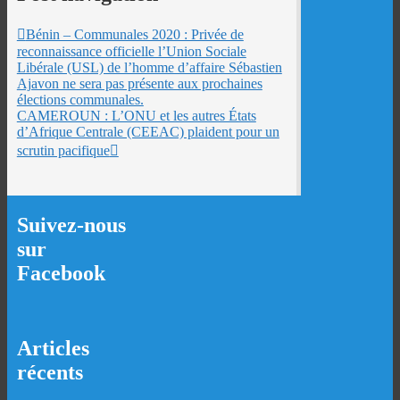
Bénin – Communales 2020 : Privée de
reconnaissance officielle l’Union Sociale
Libérale (USL) de l’homme d’affaire Sébastien
Ajavon ne sera pas présente aux prochaines
élections communales.
CAMEROUN : L’ONU et les autres États
d’Afrique Centrale (CEEAC) plaident pour un
scrutin pacifique
Suivez-nous
sur
Facebook
Articles
récents