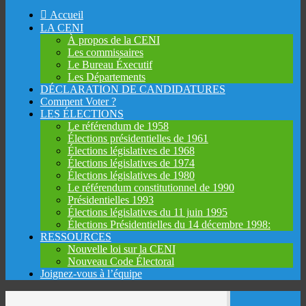
Skip
Accueil
to
LA CENI
content
À propos de la CENI
Les commissaires
Le Bureau Éxecutif
Les Départements
DÉCLARATION DE CANDIDATURES
Comment Voter ?
LES ÉLECTIONS
Le référendum de 1958
Élections présidentielles de 1961
Élections législatives de 1968
Élections législatives de 1974
Élections législatives de 1980
Le référendum constitutionnel de 1990
Présidentielles 1993
Élections législatives du 11 juin 1995
Élections Présidentielles du 14 décembre 1998:
RESSOURCES
Nouvelle loi sur la CENI
Nouveau Code Électoral
Joignez-vous à l’équipe