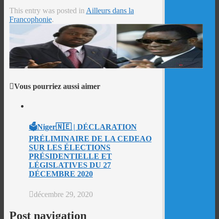
This entry was posted in
Ailleurs dans la
Francophonie
.
Vous pourriez aussi aimer
🗳Niger🇳🇪 | DÉCLARATION
PRÉLIMINAIRE DE LA CEDEAO
SUR LES ÉLECTIONS
PRÉSIDENTIELLE ET
LÉGISLATIVES DU 27
DÉCEMBRE 2020
décembre 29, 2020
Post navigation