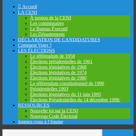
Skip
Accueil
to
LA CENI
content
À propos de la CENI
Les commissaires
Le Bureau Éxecutif
Les Départements
DÉCLARATION DE CANDIDATURES
Comment Voter ?
LES ÉLECTIONS
Le référendum de 1958
Élections présidentielles de 1961
Élections législatives de 1968
Élections législatives de 1974
Élections législatives de 1980
Le référendum constitutionnel de 1990
Présidentielles 1993
Élections législatives du 11 juin 1995
Élections Présidentielles du 14 décembre 1998:
RESSOURCES
Nouvelle loi sur la CENI
Nouveau Code Électoral
Joignez-vous à l’équipe