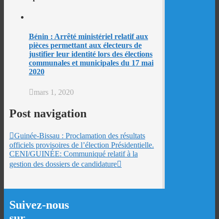
Bénin : Arrêté ministériel relatif aux
pièces permettant aux électeurs de
justifier leur identité lors des élections
communales et municipales du 17 mai
2020
mars 1, 2020
Post navigation
Guinée-Bissau : Proclamation des résultats
officiels provisoires de l’élection Présidentielle.
CENI/GUINÉE: Communiqué relatif à la
gestion des dossiers de candidature
Suivez-nous
sur