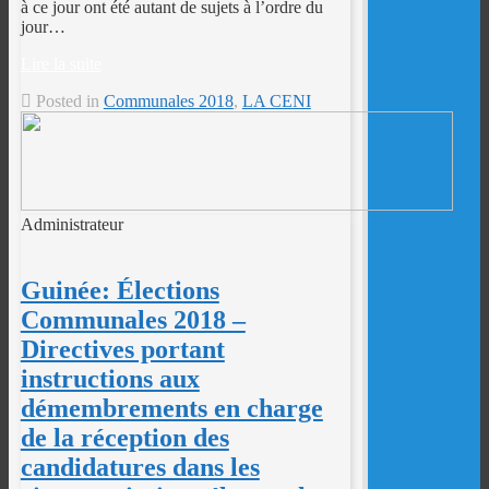
à ce jour ont été autant de sujets à l’ordre du
jour…
Lire la suite
Posted in
Communales 2018
,
LA CENI
Administrateur
Guinée: Élections
Communales 2018 –
Directives portant
instructions aux
démembrements en charge
de la réception des
candidatures dans les