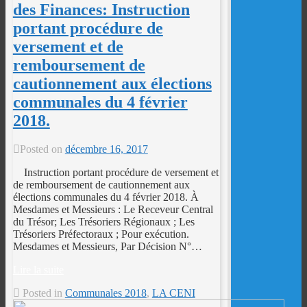
des Finances: Instruction
portant procédure de
versement et de
remboursement de
cautionnement aux élections
communales du 4 février
2018.
Posted on
décembre 16, 2017
Instruction portant procédure de versement et
de remboursement de cautionnement aux
élections communales du 4 février 2018. À
Mesdames et Messieurs : Le Receveur Central
du Trésor; Les Trésoriers Régionaux ; Les
Trésoriers Préfectoraux ; Pour exécution.
Mesdames et Messieurs, Par Décision N°…
Lire la suite
Posted in
Communales 2018
,
LA CENI