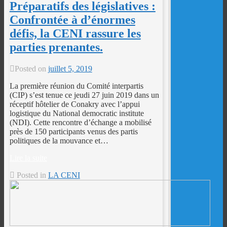
Préparatifs des législatives :
Confrontée à d’énormes
défis, la CENI rassure les
parties prenantes.
Posted on
juillet 5, 2019
La première réunion du Comité interpartis
(CIP) s’est tenue ce jeudi 27 juin 2019 dans un
réceptif hôtelier de Conakry avec l’appui
logistique du National democratic institute
(NDI). Cette rencontre d’échange a mobilisé
près de 150 participants venus des partis
politiques de la mouvance et…
Lire la suite
Posted in
LA CENI