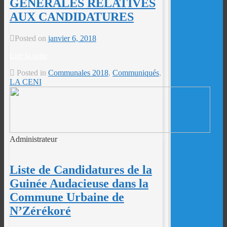
GÉNÉRALES RELATIVES
AUX CANDIDATURES
Posted on
janvier 6, 2018
Lire la suite
Posted in
Communales 2018
,
Communiqués
,
LA CENI
Administrateur
Liste de Candidatures de la
Guinée Audacieuse dans la
Commune Urbaine de
N’Zérékoré