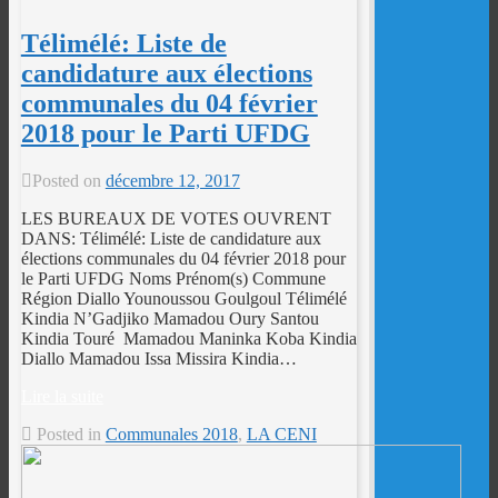
Télimélé: Liste de
candidature aux élections
communales du 04 février
2018 pour le Parti UFDG
Posted on
décembre 12, 2017
LES BUREAUX DE VOTES OUVRENT
DANS: Télimélé: Liste de candidature aux
élections communales du 04 février 2018 pour
le Parti UFDG Noms Prénom(s) Commune
Région Diallo Younoussou Goulgoul Télimélé
Kindia N’Gadjiko Mamadou Oury Santou
Kindia Touré Mamadou Maninka Koba Kindia
Diallo Mamadou Issa Missira Kindia…
Lire la suite
Posted in
Communales 2018
,
LA CENI