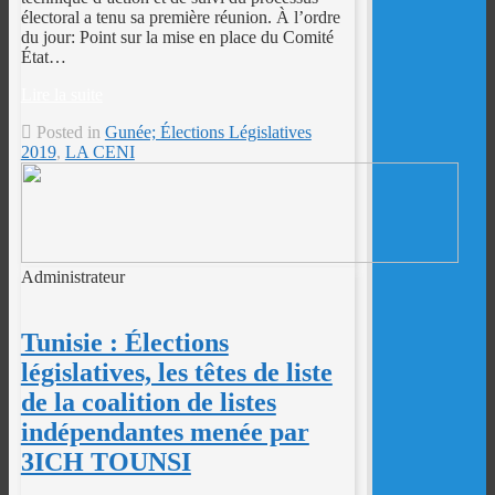
électoral a tenu sa première réunion. À l’ordre
du jour: Point sur la mise en place du Comité
État…
Lire la suite
Posted in
Gunée; Élections Législatives
2019
,
LA CENI
Administrateur
Tunisie : Élections
législatives, les têtes de liste
de la coalition de listes
indépendantes menée par
3ICH TOUNSI