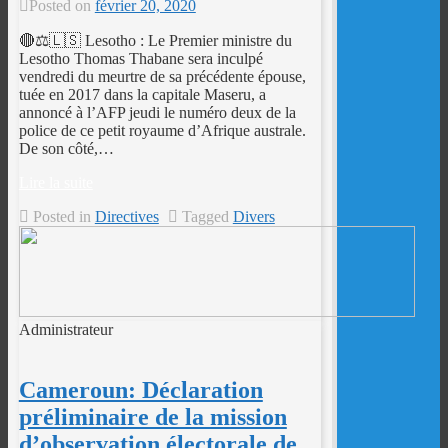
Posted on
février 20, 2020
🔴⚖️🇱🇸 Lesotho : Le Premier ministre du
Lesotho Thomas Thabane sera inculpé
vendredi du meurtre de sa précédente épouse,
tuée en 2017 dans la capitale Maseru, a
annoncé à l’AFP jeudi le numéro deux de la
police de ce petit royaume d’Afrique australe.
De son côté,…
Lire la suite
Posted in
Directives
Tagged
Divers
Administrateur
Cameroun: Déclaration
préliminaire de la mission
d’observation électorale de