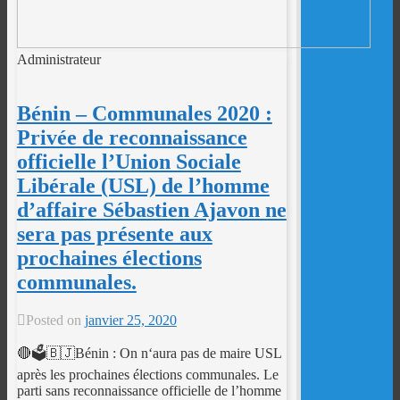
Administrateur
Bénin – Communales 2020 :
Privée de reconnaissance
officielle l’Union Sociale
Libérale (USL) de l’homme
d’affaire Sébastien Ajavon ne
sera pas présente aux
prochaines élections
communales.
Posted on
janvier 25, 2020
🔴🗳️🇧🇯Bénin : On n‘aura pas de maire USL
après les prochaines élections communales. Le
parti sans reconnaissance officielle de l’homme