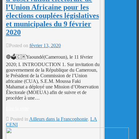
l’Union Africaine pour les
élections couplées législatives
et municipales du 9 février
2020
Posted on
février 13, 2020
🔴🗳️🇨🇲Yaoundé(Cameroun), le 11 février
2020; I. INTRODUCTION 1. Sur invitation du
gouvernement de la République du Cameroun,
le Président de la Commission de l’Union
africaine (CUA), S.E.M. Moussa Faki
Mahamat a déployé une Mission d’Observation
Électorale (MOEUA) afin de suivre et de
procéder à une…
Lire la suite
Posted in
Ailleurs dans la Francophonie
,
LA
CENI