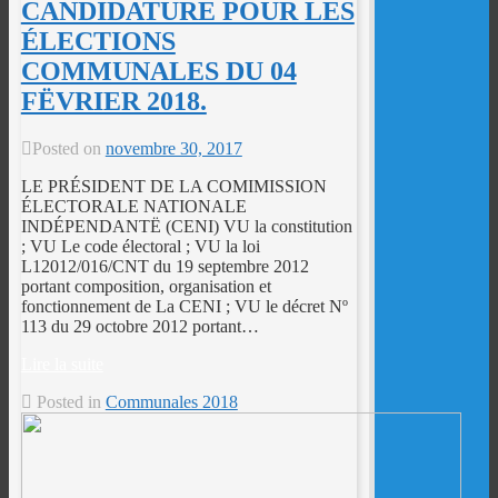
CANDIDATURE POUR LES
ÉLECTIONS
COMMUNALES DU 04
FËVRIER 2018.
Posted on
novembre 30, 2017
LE PRÉSIDENT DE LA COMIMISSION
ÉLECTORALE NATIONALE
INDÉPENDANTË (CENI) VU la constitution
; VU Le code électoral ; VU la loi
L12012/016/CNT du 19 septembre 2012
portant composition, organisation et
fonctionnement de La CENI ; VU le décret Nº
113 du 29 octobre 2012 portant…
Lire la suite
Posted in
Communales 2018