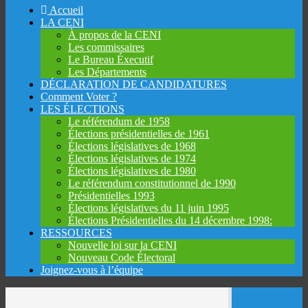
Skip
Accueil
to
LA CENI
content
À propos de la CENI
Les commissaires
Le Bureau Éxecutif
Les Départements
DÉCLARATION DE CANDIDATURES
Comment Voter ?
LES ÉLECTIONS
Le référendum de 1958
Élections présidentielles de 1961
Élections législatives de 1968
Élections législatives de 1974
Élections législatives de 1980
Le référendum constitutionnel de 1990
Présidentielles 1993
Élections législatives du 11 juin 1995
Élections Présidentielles du 14 décembre 1998:
RESSOURCES
Nouvelle loi sur la CENI
Nouveau Code Électoral
Joignez-vous à l’équipe