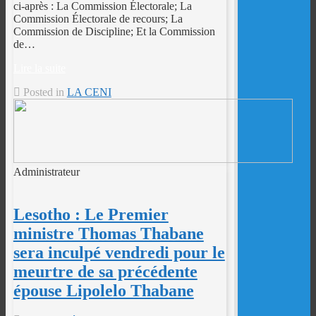
ci-après : La Commission Électorale; La
Commission Électorale de recours; La
Commission de Discipline; Et la Commission
de…
Lire la suite
Posted in
LA CENI
Administrateur
Lesotho : Le Premier
ministre Thomas Thabane
sera inculpé vendredi pour le
meurtre de sa précédente
épouse Lipolelo Thabane