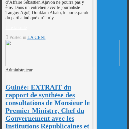
d’Affaire Sébastien Ajavon ne pourra pas y
être. Dans un entretien avec le journaliste
Tanguy Agoï, Donklam Abalo, le porte-parole
du parti a indiqué qu’il n’y…
Lire la suite
Posted in
LA CENI
Administrateur
Guinée: EXTRAIT du
rapport de synthèse des
consultations de Monsieur le
Premier Ministre, Chef du
Gouvernement avec les
Institutions Républicaines et