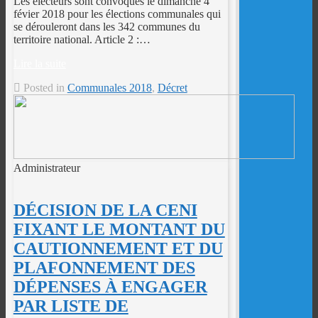
Les électeurs sont convoqués le dimanche 4
févier 2018 pour les élections communales qui
se dérouleront dans les 342 communes du
territoire national. Article 2 :…
Lire la suite
Posted in
Communales 2018
,
Décret
Administrateur
DÉCISION DE LA CENI
FIXANT LE MONTANT DU
CAUTIONNEMENT ET DU
PLAFONNEMENT DES
DÉPENSES À ENGAGER
PAR LISTE DE