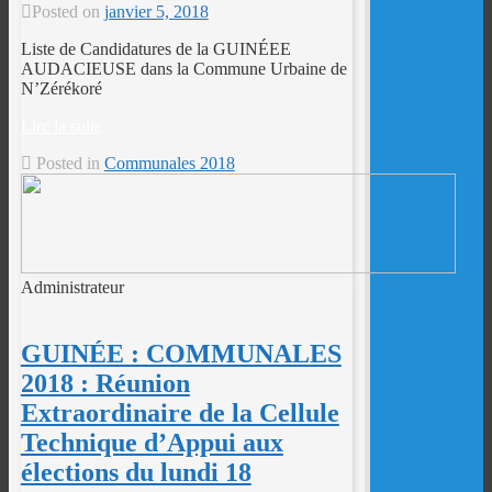
Posted on
janvier 5, 2018
Liste de Candidatures de la GUINÉEE
AUDACIEUSE dans la Commune Urbaine de
N’Zérékoré
Lire la suite
Posted in
Communales 2018
Administrateur
GUINÉE : COMMUNALES
2018 : Réunion
Extraordinaire de la Cellule
Technique d’Appui aux
élections du lundi 18