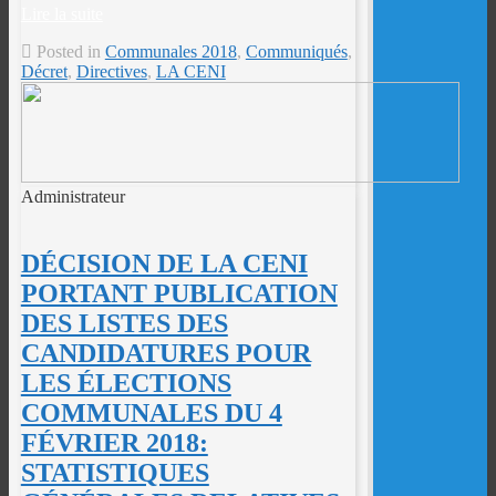
Lire la suite
Posted in
Communales 2018
,
Communiqués
,
Décret
,
Directives
,
LA CENI
Administrateur
DÉCISION DE LA CENI
PORTANT PUBLICATION
DES LISTES DES
CANDIDATURES POUR
LES ÉLECTIONS
COMMUNALES DU 4
FÉVRIER 2018:
STATISTIQUES