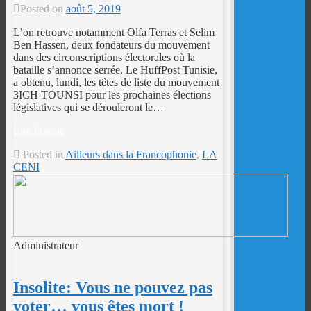
Posted on
août 5, 2019
L’on retrouve notamment Olfa Terras et Selim
Ben Hassen, deux fondateurs du mouvement
dans des circonscriptions électorales où la
bataille s’annonce serrée. Le HuffPost Tunisie,
a obtenu, lundi, les têtes de liste du mouvement
3ICH TOUNSI pour les prochaines élections
législatives qui se dérouleront le…
Lire la suite
Posted in
Ailleurs dans la Francophonie
,
LA
CENI
Administrateur
Insolite: Vous ne pouvez pas
voter… vous êtes mort !